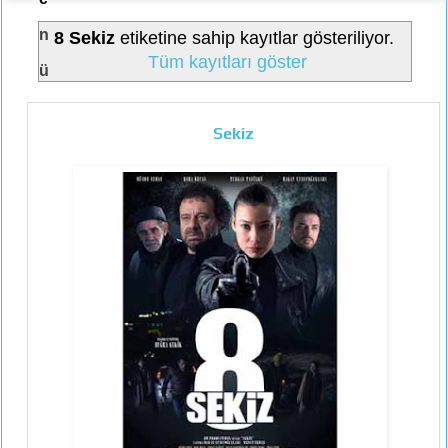
n
8 Sekiz
etiketine sahip kayıtlar gösteriliyor.
Tüm kayıtları göster
ü
Sekiz