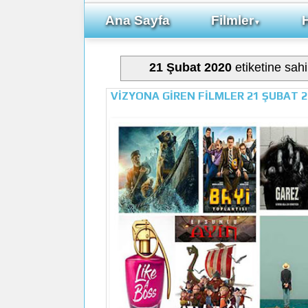
Ana Sayfa
Filmler
▼
21 Şubat 2020
etiketine sahi
VİZYONA GİREN FİLMLER 21 ŞUBAT 2