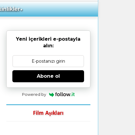
inlikler
▼
Yeni içerikleri e-postayla
alın:
Abone ol
Powered by
Film Aşıkları