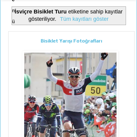
n
İsviçre Bisiklet Turu
etiketine sahip kayıtlar
gösteriliyor.
Tüm kayıtları göster
ü
Bisiklet Yarışı Fotoğrafları