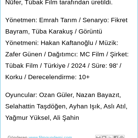
Nûfer, Tübak Film tarafından üretildi.
Yönetmen: Emrah Tarım / Senaryo: Fikret
Bayram, Tüba Karakuş / Görüntü
Yönetmeni: Hakan Kaftanoğlu / Müzik:
Zafer Günen / Dağıtımcı: MC Film / Şirket:
Tübak Film / Türkiye / 2024 / Süre: 98' /
Korku / Derecelendirme: 10+
Oyuncular: Ozan Güler, Nazan Bayazıt,
Selahattin Taşdöğen, Ayhan Işık, Aslı Atıl,
Yağmur Yüksel, Ali Şahin
Gönderen
www.filmgundemi.com