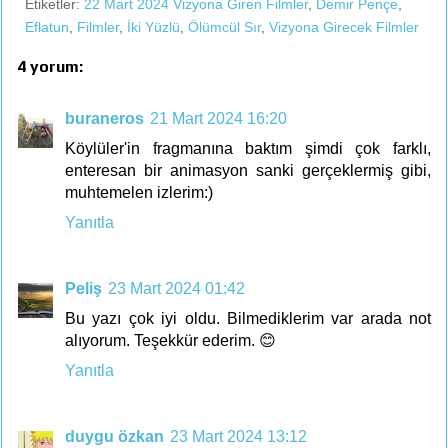
Etiketler:
22 Mart 2024 Vizyona Giren Filmler
,
Demir Pençe
,
Eflatun
,
Filmler
,
İki Yüzlü
,
Ölümcül Sır
,
Vizyona Girecek Filmler
4 yorum:
buraneros
21 Mart 2024 16:20
Köylüler'in fragmanına baktım şimdi çok farklı,
enteresan bir animasyon sanki gerçeklermiş gibi,
muhtemelen izlerim:)
Yanıtla
Peliş
23 Mart 2024 01:42
Bu yazı çok iyi oldu. Bilmediklerim var arada not
alıyorum. Teşekkür ederim. 😊
Yanıtla
duygu özkan
23 Mart 2024 13:12