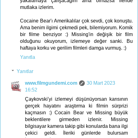
yakalamaya çalışacağım ama olmazsa ileride
mutlaka izlerim.
Cocaine Bear'ı Amerikalılar çok sevdi, çok konuştu.
Ama benim ilgimi çekmedi pek, bilemiyorum. Komik
bir filme benziyor :) Missing'in değişik bir film
olduğunu okuyorum, izlemeye değer sanki. Bu
haftaya korku ve gerilim filmleri damga vurmuş. :)
Yanıtla
Yanıtlar
www.filmgundemi.com
30 Mart 2023
16:52
Çaykovski'yi izlemeyi düşünüyorsan karısının
gerçek hayatını araştırma ki filmin sürprizi
kaçmasın :) Cocain Bear ve Missing büyük
beklentilere girmeden izlenir. Missing
bilgisayar kamera takip gibi konularda bana ilgi
çekici geldi. İleriki günlerde bulursam