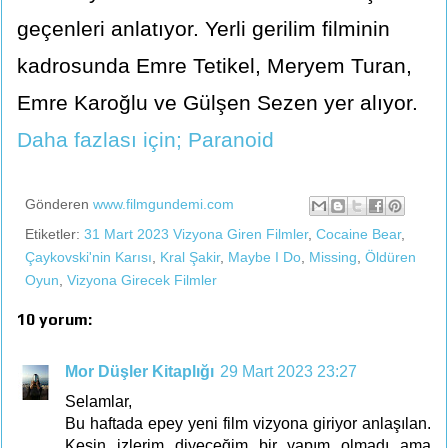
geçenleri anlatıyor. Yerli gerilim filminin
kadrosunda Emre Tetikel, Meryem Turan,
Emre Karoğlu ve Gülşen Sezen yer alıyor.
Daha fazlası için; Paranoid
Gönderen
www.filmgundemi.com
Etiketler:
31 Mart 2023 Vizyona Giren Filmler
,
Cocaine Bear
,
Çaykovski'nin Karısı
,
Kral Şakir
,
Maybe I Do
,
Missing
,
Öldüren
Oyun
,
Vizyona Girecek Filmler
10 yorum:
Mor Düşler Kitaplığı
29 Mart 2023 23:27
Selamlar,
Bu haftada epey yeni film vizyona giriyor anlaşılan.
Kesin izlerim diyeceğim bir yapım olmadı ama