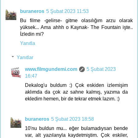
buraneros
5 Şubat 2023 11:53
Bu filme -gelirse- gitme olasılığım arzu olarak
yüksek... Ama ahhh o Kaynak- The Fountain işte..
İzledin mi?
Yanıtla
Yanıtlar
www.filmgundemi.com
5 Şubat 2023
16:47
Dekalog'u buldum :) Çok eskiden izlemişim
aklımda da çok az sahne kalmış, yazıma da
ekledim hemen, bir de tekrar etmek lazım. :)
buraneros
5 Şubat 2023 18:58
10'nu buldun mu... eğer bulamadıysan bende
var, alt yazılarıyla kaydetmiştim. Çok eskiler,