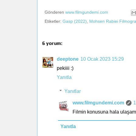
Gönderen
www.filmgundemi.com
Etiketler:
Gasp (2022)
,
Mohsen Rabiei Filmograf
6 yorum:
deeptone
10 Ocak 2023 15:29
pekiiii :)
Yanıtla
Yanıtlar
www.filmgundemi.com
1
Filmin konusuna hala ulaşam
Yanıtla