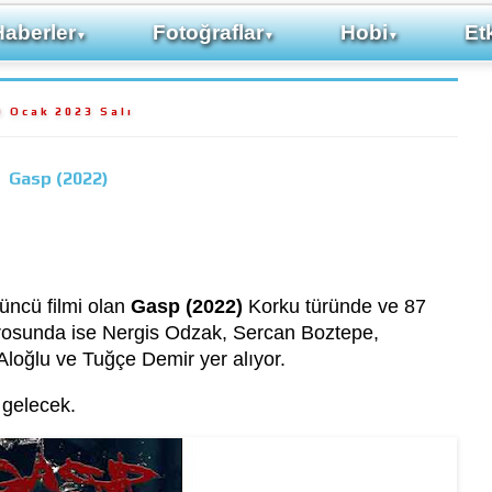
Haberler
Fotoğraflar
Hobi
Etk
▼
▼
▼
0 Ocak 2023 Salı
Gasp (2022)
üncü filmi olan
Gasp (2022)
Korku türünde ve 87
adrosunda ise Nergis Odzak, Sercan Boztepe,
loğlu ve Tuğçe Demir yer alıyor.
 gelecek.