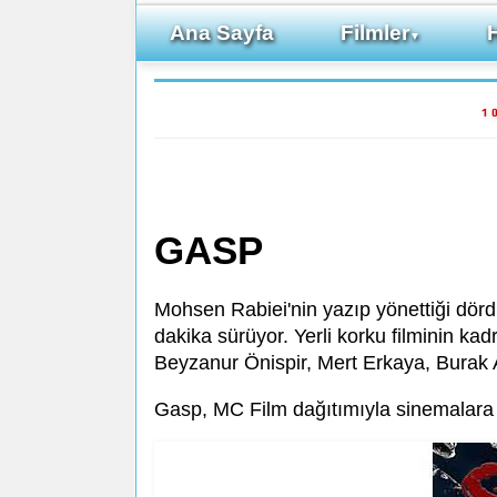
Ana Sayfa
Filmler
▼
1
GASP
Mohsen Rabiei'nin yazıp yönettiği dörd
dakika sürüyor. Yerli korku filminin k
Beyzanur Önispir, Mert Erkaya, Burak A
Gasp, MC Film dağıtımıyla sinemalara