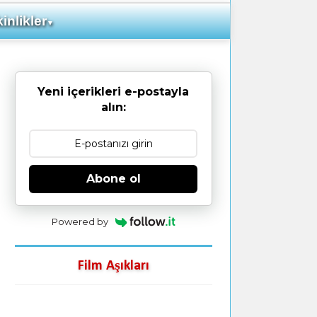
inlikler
▼
Yeni içerikleri e-postayla
alın:
Abone ol
Powered by
Film Aşıkları