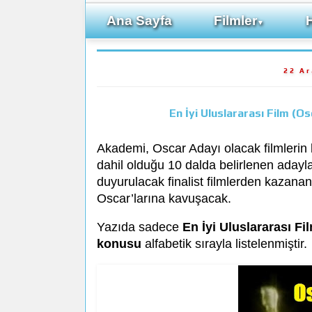
Ana Sayfa
Filmler
▼
22 A
En İyi Uluslararası Film (O
Akademi, Oscar Adayı olacak filmlerin kı
dahil olduğu 10 dalda belirlenen aday
duyurulacak finalist filmlerden kazan
Oscar’larına kavuşacak.
Yazıda sadece
En İyi Uluslararası Fi
konusu
alfabetik sırayla listelenmiştir.