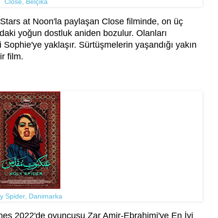
Close, Belçika
tars at Noon'la paylaşan Close filminde, on üç
daki yoğun dostluk aniden bozulur. Olanları
 Sophie'ye yaklaşır. Sürtüşmelerin yaşandığı yakın
r film.
y Spider, Danimarka
nes 2022'de oyuncusu Zar Amir-Ebrahimi'ye En İyi