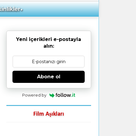
inlikler
▼
Yeni içerikleri e-postayla
alın:
Abone ol
Powered by
Film Aşıkları