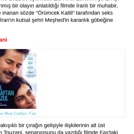
 bir olayın anlatıldığı filmde İranlı bir muhabir,
e inanan sözde "Örümcek Katili" tarafından seks
en İran'ın kutsal şehri Meşhed'in karanlık göbeğine
ani
e Blue Caftan, Fas
ışıklı bir çırağın gelişiyle ilişkilerinin alt üst
Touzani, senaryosunu da yazdığı filmde Fas'taki