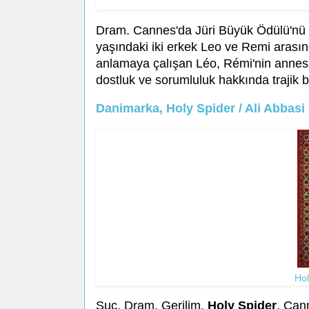
Dram. Cannes'da Jüri Büyük Ödülü'nü S
yaşındaki iki erkek Leo ve Remi arasın
anlamaya çalışan Léo, Rémi'nin annesi
dostluk ve sorumluluk hakkında trajik bi
Danimarka, Holy Spider / Ali Abbasi
Hol
Suç, Dram, Gerilim.
Holy Spider
, Can