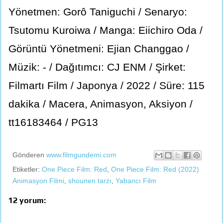
Yönetmen: Gorô Taniguchi / Senaryo:
Tsutomu Kuroiwa / Manga: Eiichiro Oda /
Görüntü Yönetmeni: Ejian Changgao /
Müzik: - / Dağıtımcı: CJ ENM / Şirket:
Filmartı Film / Japonya / 2022 / Süre: 115
dakika / Macera, Animasyon, Aksiyon /
tt16183464 / PG13
Gönderen
www.filmgundemi.com
Etiketler:
One Piece Film: Red
,
One Piece Film: Red (2022)
Animasyon Filmi
,
shounen tarzı
,
Yabancı Film
12 yorum: