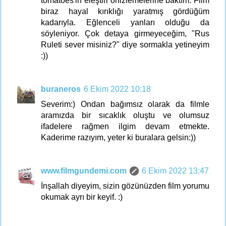
tomatoes'in eleştiri önizlemelerine baktım. Film
biraz hayal kırıklığı yaratmış gördüğüm
kadarıyla. Eğlenceli yanları olduğu da
söyleniyor. Çok detaya girmeyeceğim, "Rus
Ruleti sever misiniz?" diye sormakla yetineyim
:))
buraneros
6 Ekim 2022 10:18
Severim:) Ondan bağımsız olarak da filmle
aramızda bir sıcaklık oluştu ve olumsuz
ifadelere rağmen ilgim devam etmekte.
Kaderime razıyım, yeter ki buralara gelsin:))
www.filmgundemi.com
6 Ekim 2022 13:47
İnşallah diyeyim, sizin gözünüzden film yorumu
okumak ayrı bir keyif. :)