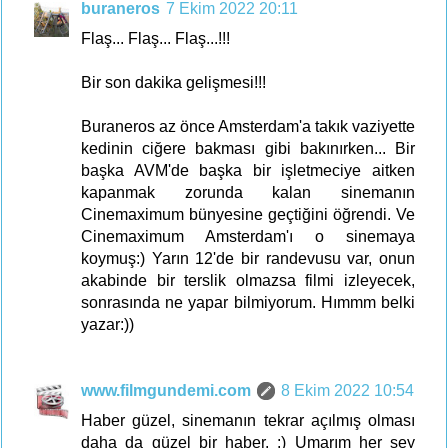
buraneros
7 Ekim 2022 20:11
Flaş... Flaş... Flaş...!!!
Bir son dakika gelişmesi!!!
Buraneros az önce Amsterdam'a takık vaziyette
kedinin ciğere bakması gibi bakınırken... Bir
başka AVM'de başka bir işletmeciye aitken
kapanmak zorunda kalan sinemanın
Cinemaximum bünyesine geçtiğini öğrendi. Ve
Cinemaximum Amsterdam'ı o sinemaya
koymuş:) Yarın 12'de bir randevusu var, onun
akabinde bir terslik olmazsa filmi izleyecek,
sonrasında ne yapar bilmiyorum. Hımmm belki
yazar:))
www.filmgundemi.com
8 Ekim 2022 10:54
Haber güzel, sinemanın tekrar açılmış olması
daha da güzel bir haber. :) Umarım her şey