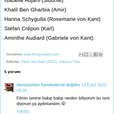
Isabelle Adjani (Sidonie)
Khalil Ben Gharbia (Amir)
Hanna Schygulla (Rosemarie von Kant)
Stéfan Crépon (Karl)
Aminthe Audiard (Gabriele von Kant)
Gönderen
www.filmgundemi.com
Etiketler:
Peter von Kant (2022)
,
Yabancı Film
5 yorum:
dövüşürken hanımefendi değilim
16 Eylül 2022
09:28
Filmin ismine bakıp bakıp nerden biliyorum bu ismi
diyorum ya aydınlandım. 🤭
Yanıtla