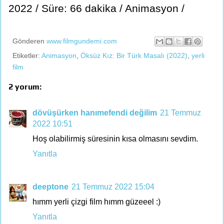
2022 / Süre: 66 dakika / Animasyon /
Gönderen
www.filmgundemi.com
Etiketler:
Animasyon
,
Öksüz Kız: Bir Türk Masalı (2022)
,
yerli
film
2 yorum:
dövüşürken hanımefendi değilim
21 Temmuz
2022 10:51
Hoş olabilirmiş süresinin kısa olmasını sevdim.
Yanıtla
deeptone
21 Temmuz 2022 15:04
hımm yerli çizgi film hımm güzeeel :)
Yanıtla