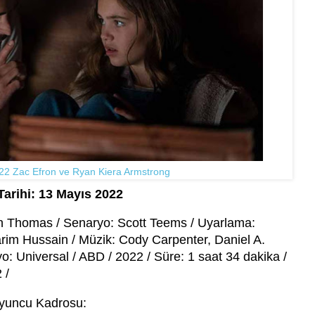
2022 Zac Efron ve Ryan Kiera Armstrong
Tarihi: 13 Mayıs 2022
ith Thomas / Senaryo: Scott Teems / Uyarlama:
rim Hussain / Müzik: Cody Carpenter, Daniel A.
o: Universal / ABD / 2022 / Süre: 1 saat 34 dakika /
2 /
yuncu Kadrosu: