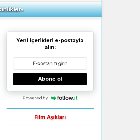
inlikler
▼
Yeni içerikleri e-postayla
alın:
Abone ol
Powered by
Film Aşıkları