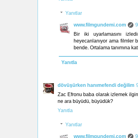
Yanıtlar
www.filmgundemi.com
9
Bir iki uyarlamasını izl
heyecanlanıyor ama filmler be
bende. Ortalama tanımına katı
Yanıtla
dövüşürken hanımefendi değilim
Zac Efronu baba olarak izlemek ilgi
ne ara büyüdü, büyüdük?
Yanıtla
Yanıtlar
www.filmgundemi.com
9