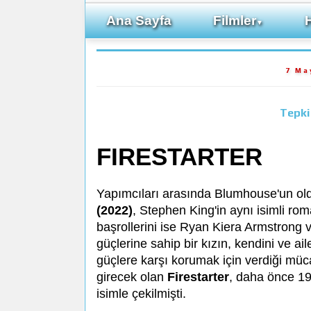
Ana Sayfa
Filmler
▼
7 Ma
Tepki
FIRESTARTER
Yapımcıları arasında Blumhouse'un ol
(2022)
, Stephen King'in aynı isimli ro
başrollerini ise Ryan Kiera Armstrong ve
güçlerine sahip bir kızın, kendini ve ail
güçlere karşı korumak için verdiği mü
girecek olan
Firestarter
, daha önce 19
isimle çekilmişti.