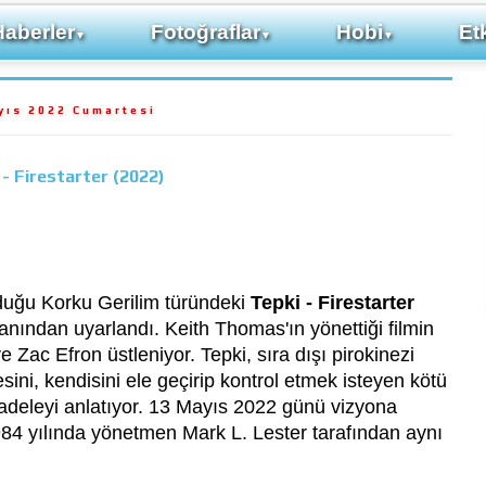
Haberler
Fotoğraflar
Hobi
Etk
▼
▼
▼
yıs 2022 Cumartesi
 - Firestarter (2022)
duğu Korku Gerilim türündeki
Tepki - Firestarter
manından uyarlandı. Keith Thomas'ın yönettiği filmin
 Zac Efron üstleniyor. Tepki, sıra dışı pirokinezi
esini, kendisini ele geçirip kontrol etmek isteyen kötü
cadeleyi anlatıyor. 13 Mayıs 2022 günü vizyona
84 yılında yönetmen Mark L. Lester tarafından aynı