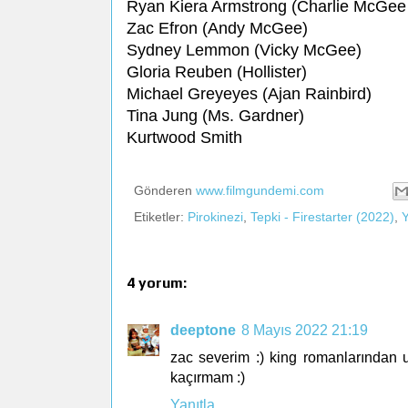
Ryan Kiera Armstrong (Charlie McGee
Zac Efron (Andy McGee)
Sydney Lemmon (Vicky McGee)
Gloria Reuben (Hollister)
Michael Greyeyes (Ajan Rainbird)
Tina Jung (Ms. Gardner)
Kurtwood Smith
Gönderen
www.filmgundemi.com
Etiketler:
Pirokinezi
,
Tepki - Firestarter (2022)
,
Y
4 yorum:
deeptone
8 Mayıs 2022 21:19
zac severim :) king romanlarından u
kaçırmam :)
Yanıtla