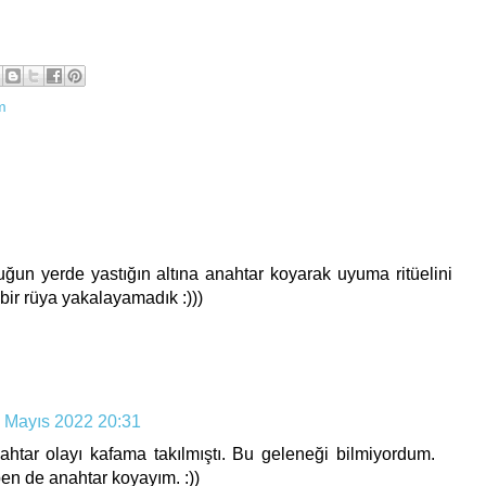
lm
duğun yerde yastığın altına anahtar koyarak uyuma ritüelini
bir rüya yakalayamadık :)))
 Mayıs 2022 20:31
htar olayı kafama takılmıştı. Bu geleneği bilmiyordum.
ben de anahtar koyayım. :))