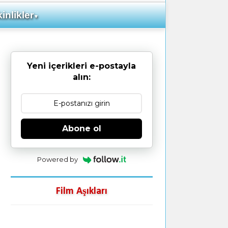
inlikler
▼
Yeni içerikleri e-postayla
alın:
Abone ol
Powered by
Film Aşıkları