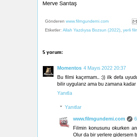
Merve Sarıtaş
Gönderen
www.filmgundemi.com
Etiketler:
Allah Yazdıysa Bozsun (2022)
,
yerli fi
5 yorum:
Momentos
4 Mayıs 2022 20:37
Bu filmi kaçırmam.. :)) ilk defa uyu
bilir uygularız ama bu zamana kadar 
Yanıtla
Yanıtlar
www.filmgundemi.com
6
Filmin konusunu okurken ana
Olur da bir yerlere gidersem 