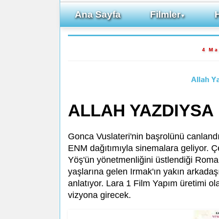
Ana Sayfa
Filmler
▼
4 Ma
Allah Y
ALLAH YAZDIYSA
Gonca Vuslateri'nin başrolünü canlandır
ENM dağıtımıyla sinemalara geliyor. Çekt
Yöş'ün yönetmenliğini üstlendiği Roman
yaşlarına gelen Irmak'ın yakın arkadaşı
anlatıyor. Lara 1 Film Yapım üretimi 
vizyona girecek.