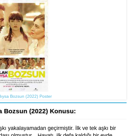
dıysa Bozsun (2022) Poster
a Bozsun (2022) Konusu:
aşkı yakalayamadan geçirmiştir. İlk ve tek aşkı bir
şı olmuştur... Hayatı, ilk defa kaldığı bir evde