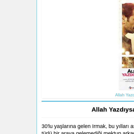
Allah Yaz
Allah Yazdıys
30'lu yaşlarına gelen Irmak, bu yılları 
türlü bir araya gelemediği mektup arkada