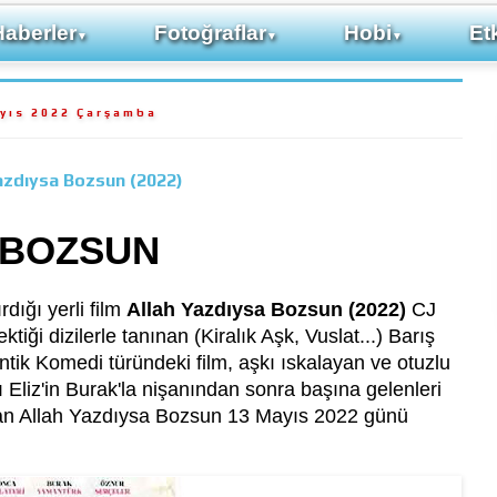
Haberler
Fotoğraflar
Hobi
Etk
▼
▼
▼
yıs 2022 Çarşamba
azdıysa Bozsun (2022)
 BOZSUN
dığı yerli film
Allah Yazdıysa Bozsun (2022)
CJ
iği dizilerle tanınan (Kiralık Aşk, Vuslat...) Barış
tik Komedi türündeki film, aşkı ıskalayan ve otuzlu
 Eliz'in Burak'la nişanından sonra başına gelenleri
olan Allah Yazdıysa Bozsun 13 Mayıs 2022 günü