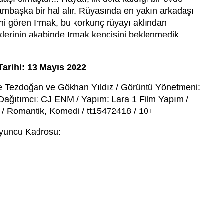
ambaşka bir hal alır. Rüyasında en yakın arkadaşı
ğini gören Irmak, bu korkunç rüyayı aklından
klerinin akabinde Irmak kendisini beklenmedik
Tarihi: 13 Mayıs 2022
e Tezdoğan ve Gökhan Yıldız / Görüntü Yönetmeni:
 Dağıtımcı: CJ ENM / Yapım: Lara 1 Film Yapım /
a / Romantik, Komedi / tt15472418 / 10+
yuncu Kadrosu: