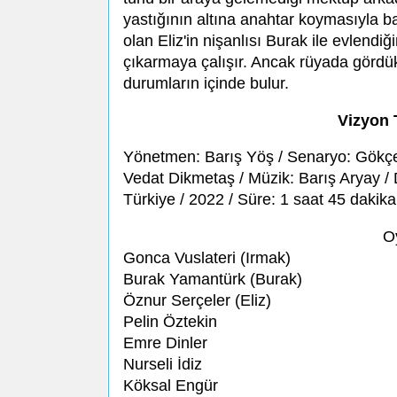
yastığının altına anahtar koymasıyla b
olan Eliz'in nişanlısı Burak ile evlendi
çıkarmaya çalışır. Ancak rüyada gördü
durumların içinde bulur.
Vizyon 
Yönetmen: Barış Yöş / Senaryo: Gökç
Vedat Dikmetaş / Müzik: Barış Aryay /
Türkiye / 2022 / Süre: 1 saat 45 dakik
O
Gonca Vuslateri (Irmak)
Burak Yamantürk (Burak)
Öznur Serçeler (Eliz)
Pelin Öztekin
Emre Dinler
Nurseli İdiz
Köksal Engür