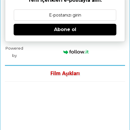
Yeni içerikleri e-postayla alın:
Abone ol
Powered
by
Film Aşıkları