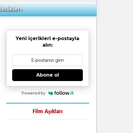
inlikler
▼
Yeni içerikleri e-postayla
alın:
Abone ol
Powered by
Film Aşıkları