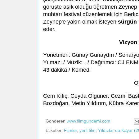
görüşte aşık olduğu öğretmen Zeynep ve
muhtarı festival düzenlemek için Berk
Zeynep'e yakın olmak isteyen
sürgün 
eder.
Vizyon 
Yönetmen: Günay Günaydın / Senaryo:
Yılmaz / Müzik: - / Dağıtımcı: CJ ENM 
43 dakika / Komedi
O
Cem Kılıç, Ceyda Olguner, Cezmi Bas
Bozdoğan, Metin Yıldırım, Kübra Karen,
Gönderen
www.filmgundemi.com
Etiketler:
Filmler
,
yerli film
,
Yıldızlar da Kayar (