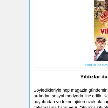
Yıldızlar da Ka
Yıldızlar d
Söyledikleriyle hep magazin gündeminde
ardından sosyal medyada linç edilir. 
hayatından ve teknolojiden uzak olaca
çalışmasına karar verir. Oldukça sıkıntı