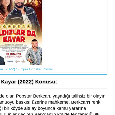
yar (2022) Sürgün Popstar Poster
a Kayar (2022) Konusu:
 olan Popstar Berkcan, yaşadığı talihsiz bir olayın
Kamuoyu baskısı üzerine mahkeme, Berkcan'ı renkli
ğı bir köyde altı ay boyunca kamu yararına
lı günler geçiren Berkcan'ın köyde tek tanıdığı ilk