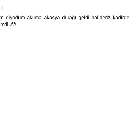
51
yom diyodum aklıma akasya durağı geldi hallderiz kadirde
imdi..🙂