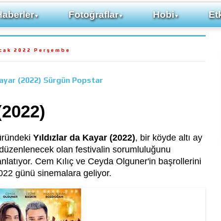
Haberler
Fotoğraflar
Hobi
Etk
▼
▼
▼
cak 2022 Perşembe
Kayar (2022) Sürgün Popstar
(2022)
üründeki
Yıldızlar da Kayar (2022)
, bir köyde altı ay
 düzenlenecek olan festivalin sorumluluğunu
nlatıyor. Cem Kılıç ve Ceyda Olguner'in başrollerini
2022 günü sinemalara geliyor.