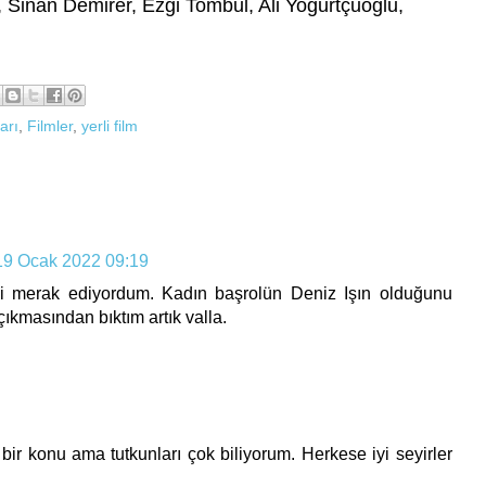
Sinan Demirer, Ezgi Tombul, Ali Yoğurtçuoğlu,
arı
,
Filmler
,
yerli film
19 Ocak 2022 09:19
i merak ediyordum. Kadın başrolün Deniz Işın olduğunu
ıkmasından bıktım artık valla.
bir konu ama tutkunları çok biliyorum. Herkese iyi seyirler