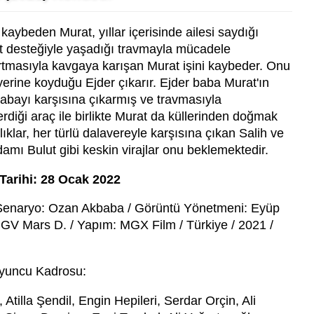
aybeden Murat, yıllar içerisinde ailesi saydığı
üt desteğiyle yaşadığı travmayla mücadele
kırtmasıyla kavgaya karışan Murat işini kaybeder. Onu
rine koyduğu Ejder çıkarır. Ejder baba Murat'ın
rabayı karşısına çıkarmış ve travmasıyla
rdiği araç ile birlikte Murat da küllerinden doğmak
ıklar, her türlü dalavereyle karşısına çıkan Salih ve
amı Bulut gibi keskin virajlar onu beklemektedir.
Tarihi: 28 Ocak 2022
Senaryo: Ozan Akbaba / Görüntü Yönetmeni: Eyüp
CGV Mars D. / Yapım: MGX Film / Türkiye / 2021 /
n
yuncu Kadrosu:
tilla Şendil, Engin Hepileri, Serdar Orçin, Ali