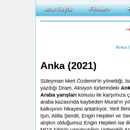
Ana Sayfa
Filmler
▼
1
Anka (
Anka (2021)
Süleyman Mert Özdemir'in yönettiği, 
yazdığı Dram, Aksiyon türlerindeki
Ank
Araba yarışları
konusu ile karşımıza çı
araba kazasında kaybeden Murat'ın yı
kalkışının hikayesi anlatılıyor. Yerli f
Işın, Atilla Şendil, Engin Hepileri ve 
alışkın olduğumuz Engin Hepileri ise ill
MGX Film'in yapımcılığını üstlendiği Ank