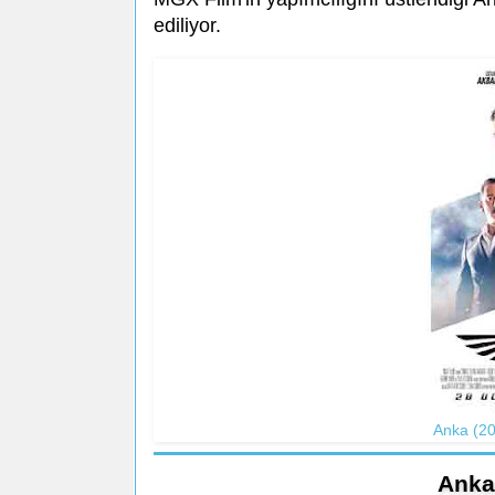
ediliyor.
Anka (20
Anka