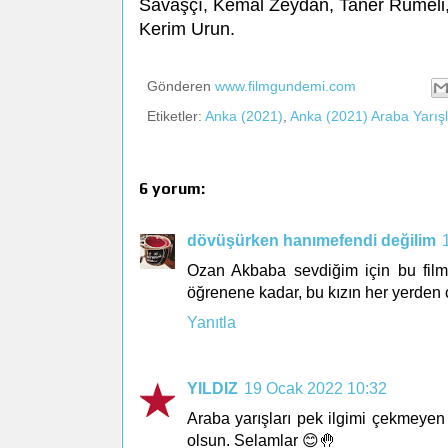
Savaşçı, Kemal Zeydan, Taner Rumeli, 
Kerim Urun.
Gönderen
www.filmgundemi.com
Etiketler:
Anka (2021)
,
Anka (2021) Araba Yarışl
6 yorum:
dövüşürken hanımefendi değilim
Ozan Akbaba sevdiğim için bu film
öğrenene kadar, bu kızın her yerden ç
Yanıtla
YILDIZ
19 Ocak 2022 10:32
Araba yarışları pek ilgimi çekmeyen 
olsun. Selamlar 😊🤚