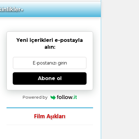
inlikler
▼
Yeni içerikleri e-postayla
alın:
Abone ol
Powered by
Film Aşıkları