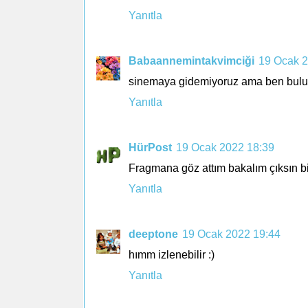
Yanıtla
Babaannemintakvimciği
19 Ocak 2
sinemaya gidemiyoruz ama ben bulur i
Yanıtla
HürPost
19 Ocak 2022 18:39
Fragmana göz attım bakalım çıksın bir 
Yanıtla
deeptone
19 Ocak 2022 19:44
hımm izlenebilir :)
Yanıtla