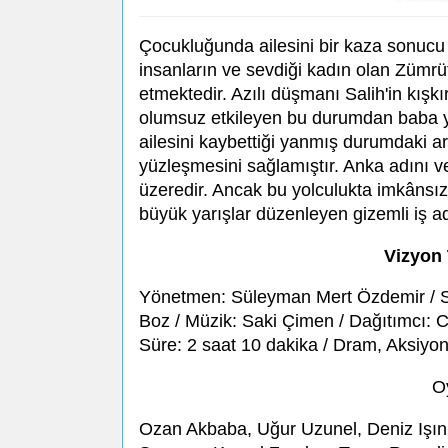
Çocukluğunda ailesini bir kaza sonucu k
insanların ve sevdiği kadın olan Zümr
etmektedir. Azılı düşmanı Salih'in kış
olumsuz etkileyen bu durumdan baba ye
ailesini kaybettiği yanmış durumdaki a
yüzleşmesini sağlamıştır. Anka adını ve
üzeredir. Ancak bu yolculukta imkânsızl
büyük yarışlar düzenleyen gizemli iş ad
Vizyon 
Yönetmen: Süleyman Mert Özdemir / 
Boz / Müzik: Saki Çimen / Dağıtımcı: 
Süre: 2 saat 10 dakika / Dram, Aksiyo
O
Ozan Akbaba, Uğur Uzunel, Deniz Işın, A