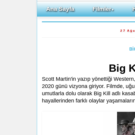
Ana Sayfa
Filmler
▼
27 Ağ
Bİ
Big K
Scott Martin'in yazıp yönettiği Wester
2020 günü vizyona giriyor. Filmde, uğ
umutlarla dolu olarak Big Kill adlı kas
hayallerinden farklı olaylar yaşamaları