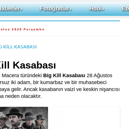
Haberler
Fotoğraflar
Hobi
Etk
▼
▼
▼
ustos 2020 Perşembe
G KİLL KASABASI
ill Kasabası
n, Macera türündeki
Big Kill Kasabası
28 Ağustos
ursuz iki adam, bir kumarbaz ve bir muhasebeci
abaya gelir. Ancak kasabanın vaizi ve keskin nişancısı
na neden olacaktır.