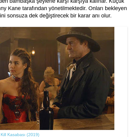
en bambaşka şeylerle karşı karşıya kalırlar. Küçük
nny Kane tarafından yönetilmektedir. Onları bekleyen
i sonsuza dek değiştirecek bir karar anı olur.
 Kill Kasabası (2019)