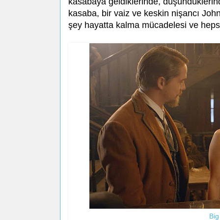
kasabaya geldiklerinde, düşündüklerind
kasaba, bir vaiz ve keskin nişancı Joh
şey hayatta kalma mücadelesi ve hepsin
Big