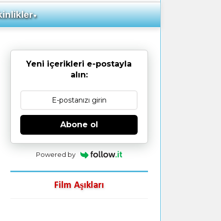
inlikler
▼
Yeni içerikleri e-postayla
alın:
Abone ol
Powered by
Film Aşıkları