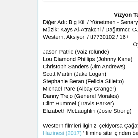
Vizyon T
Diğer Adı: Big Kill / Yönetmen - Senar
Müzik: Kays Al-Atrakchi / Dağıtımcı: C
Western, Aksiyon / tt7730102 / 16+
O
Jason Patric (Vaiz rolünde)
Lou Diamond Phillips (Johnny Kane)
Christoph Sanders (Jim Andrews)
Scott Martin (Jake Logan)
Stephanie Beran (Felicia Stiletto)
Michael Pare (Albay Granger)
Danny Trejo (General Morales)
Clint Hummel (Travis Parker)
Elizabeth McLaughlin (Josie Strong)
Western filmleri ilginizi çekiyorsa Çağa
Hazinesi (2017)
' filmine site içinden ba