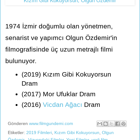
Kızım Gibi Kokuyorsun, Olgun Özdemir
1974 İzmir doğumlu olan yönetmen,
senarist ve yapımcı Olgun Özdemir'in
filmografisinde üç uzun metrajlı filmi
bulunuyor.
(2019) Kızım Gibi Kokuyorsun
Dram
(2017) Mor Ufuklar Dram
(2016)
Vicdan Ağacı
Dram
Gönderen
www.filmgundemi.com
Etiketler:
2019 Filmleri
,
Kızım Gibi Kokuyorsun
,
Olgun
Özdemir.
,
Vizyondaki Filmler
,
Yeni Filmler
,
yerli film