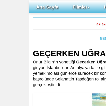
Ana Sayfa
Filmler
▼
27 Ş
GE
GEÇERKEN UĞRA
Onur Bilgin'in yönettiği
Geçerken Uğr
giriyor. İstanbul'dan Antalya'ya tatile g
yemek molası günlerce sürecek bir kon
başrolünde Selahattin Taşdöğen rol alı
gerçekleştirildi.