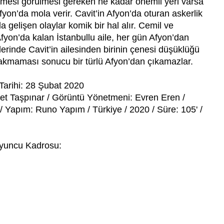
ilmesi görülmesi gereken ne kadar önemli yeri varsa
fyon’da mola verir. Cavit’in Afyon’da oturan askerlik
gelişen olaylar komik bir hal alır. Cemil ve
 Afyon’da kalan İstanbullu aile, her gün Afyon’dan
rinde Cavit’in ailesinden birinin çenesi düşüklüğü
rakmaması sonucu bir türlü Afyon’dan çıkamazlar.
Tarihi: 28 Şubat 2020
et Taşpınar / Görüntü Yönetmeni: Evren Eren /
 / Yapım: Runo Yapım / Türkiye / 2020 / Süre: 105' /
yuncu Kadrosu: