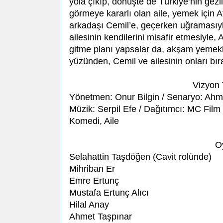
yola çıkıp, dönüşte de Türkiye’nin gez
görmeye kararlı olan aile, yemek için A
arkadaşı Cemil’e, geçerken uğramasıyla 
ailesinin kendilerini misafir etmesiyle,
gitme planı yapsalar da, akşam yemekle
yüzünden, Cemil ve ailesinin onları bı
Vizyon 
Yönetmen: Onur Bilgin / Senaryo: Ahm
Müzik: Serpil Efe / Dağıtımcı: MC Film
Komedi, Aile
O
Selahattin Taşdöğen (Cavit rolünde)
Mihriban Er
Emre Ertunç
Mustafa Ertunç Alıcı
Hilal Anay
Ahmet Taşpınar