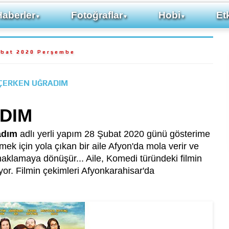
Haberler
Fotoğraflar
Hobi
Etk
▼
▼
▼
ubat 2020 Perşembe
ÇERKEN UĞRADIM
DIM
adım
adlı yerli yapım 28 Şubat 2020 günü gösterime
itmek için yola çıkan bir aile Afyon'da mola verir ve
aklamaya dönüşür... Aile, Komedi türündeki filmin
yor. Filmin çekimleri Afyonkarahisar'da