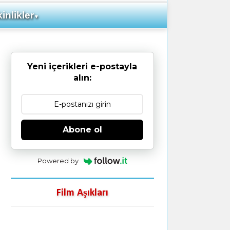
inlikler
▼
Yeni içerikleri e-postayla
alın:
Abone ol
Powered by
Film Aşıkları