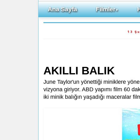
Ana Sayfa
Filmler
▼
13 Ş
AKILLI BALIK
June Taylor'un yönettiği miniklere yö
vizyona giriyor. ABD yapımı film 60 da
iki minik balığın yaşadığı maceralar fi