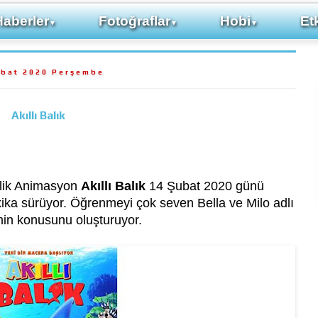
Haberler
Fotoğraflar
Hobi
Etk
▼
▼
▼
ubat 2020 Perşembe
Akıllı Balık
nelik Animasyon
Akıllı Balık
14 Şubat 2020 günü
kika sürüyor. Öğrenmeyi çok seven Bella ve Milo adlı
lmin konusunu oluşturuyor.