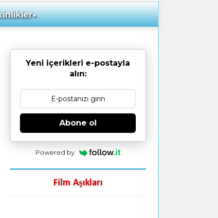
inlikler
▼
Yeni içerikleri e-postayla
alın:
Abone ol
Powered by
Film Aşıkları