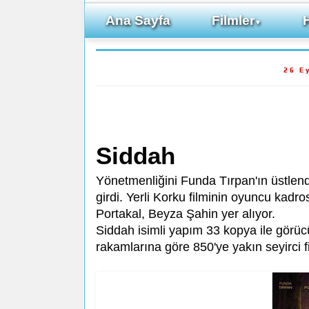
Ana Sayfa
Filmler
▼
26 E
Siddah
Yönetmenliğini Funda Tırpan'ın üstlend
girdi. Yerli Korku filminin oyuncu kad
Portakal, Beyza Şahin yer alıyor.
Siddah isimli yapım 33 kopya ile görüc
rakamlarına göre 850'ye yakın seyirci f