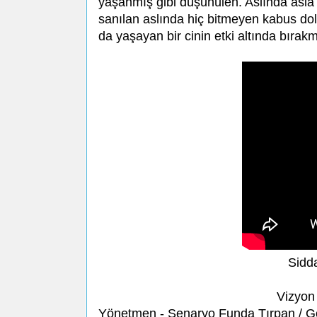
yaşanmış gibi düşünülen. Aslında asla y
sanılan aslında hiç bitmeyen kabus dolu
da yaşayan bir cinin etki altında bırakm
Sidd
Vizyon 
Yönetmen - Senaryo Funda Tırpan / Gö