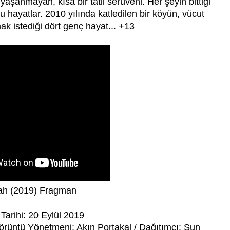
aşanmayan, kısa bir tatil serüveni. Her şeyin bittiği
 hayatlar. 2010 yılında katledilen bir köyün, vücut
ak istediği dört genç hayat... +13
ah (2019) Fragman
Tarihi: 20 Eylül 2019
rüntü Yönetmeni: Akın Portakal / Dağıtımcı: Sun