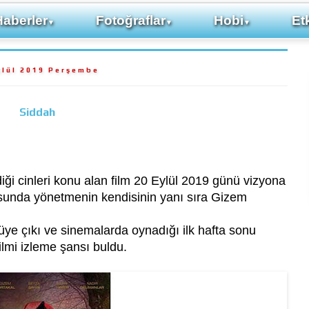
Haberler
Fotoğraflar
Hobi
Etk
▼
▼
▼
ylül 2019 Perşembe
Siddah
iği cinleri konu alan film 20 Eylül 2019 günü vizyona
rosunda yönetmenin kendisinin yanı sıra Gizem
üye çıkı ve sinemalarda oynadığı ilk hafta sonu
ilmi izleme şansı buldu.