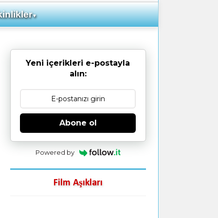
inlikler
▼
Yeni içerikleri e-postayla
alın:
Abone ol
Powered by
Film Aşıkları