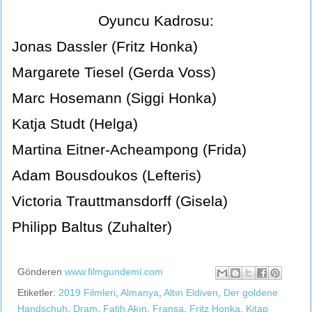
Oyuncu Kadrosu:
Jonas Dassler (Fritz Honka)
Margarete Tiesel (Gerda Voss)
Marc Hosemann (Siggi Honka)
Katja Studt (Helga)
Martina Eitner-Acheampong (Frida)
Adam Bousdoukos (Lefteris)
Victoria Trauttmansdorff (Gisela)
Philipp Baltus (Zuhalter)
Gönderen
www.filmgundemi.com
Etiketler:
2019 Filmleri
,
Almanya
,
Altın Eldiven
,
Der goldene
Handschuh
,
Dram
,
Fatih Akın
,
Fransa
,
Fritz Honka
,
Kitap