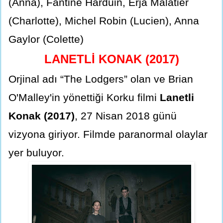
(Anna), Fantine Harduin, Erja Malatier
(Charlotte), Michel Robin (Lucien), Anna
Gaylor (Colette)
LANETLİ KONAK (2017)
Orjinal adı “The Lodgers” olan ve Brian
O'Malley'in yönettiği Korku filmi
Lanetli
Konak (2017)
, 27 Nisan 2018 günü
vizyona giriyor. Filmde paranormal olaylar
yer buluyor.