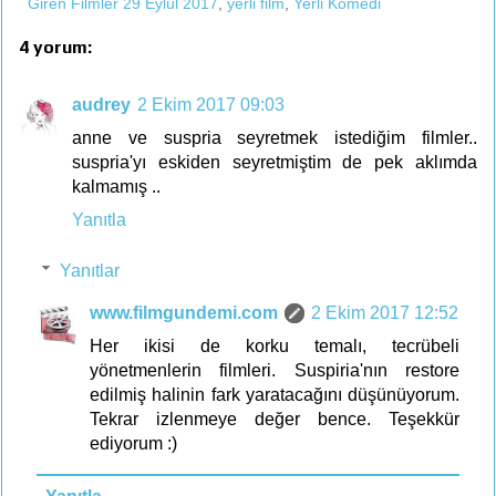
Giren Filmler 29 Eylül 2017
,
yerli film
,
Yerli Komedi
4 yorum:
audrey
2 Ekim 2017 09:03
anne ve suspria seyretmek istediğim filmler..
suspria'yı eskiden seyretmiştim de pek aklımda
kalmamış ..
Yanıtla
Yanıtlar
www.filmgundemi.com
2 Ekim 2017 12:52
Her ikisi de korku temalı, tecrübeli
yönetmenlerin filmleri. Suspiria'nın restore
edilmiş halinin fark yaratacağını düşünüyorum.
Tekrar izlenmeye değer bence. Teşekkür
ediyorum :)