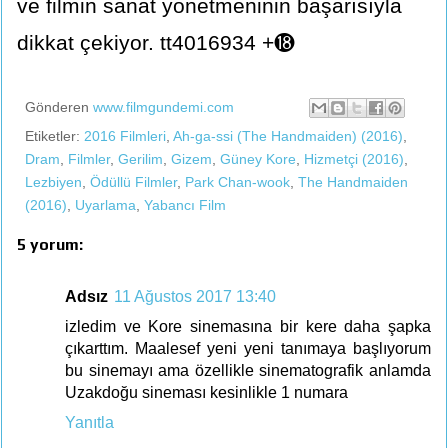
ve filmin sanat yönetmeninin başarısıyla
dikkat çekiyor. tt4016934 +⓲
Gönderen
www.filmgundemi.com
Etiketler:
2016 Filmleri
,
Ah-ga-ssi (The Handmaiden) (2016)
,
Dram
,
Filmler
,
Gerilim
,
Gizem
,
Güney Kore
,
Hizmetçi (2016)
,
Lezbiyen
,
Ödüllü Filmler
,
Park Chan-wook
,
The Handmaiden
(2016)
,
Uyarlama
,
Yabancı Film
5 yorum:
Adsız
11 Ağustos 2017 13:40
izledim ve Kore sinemasına bir kere daha şapka
çıkarttım. Maalesef yeni yeni tanımaya başlıyorum
bu sinemayı ama özellikle sinematografik anlamda
Uzakdoğu sineması kesinlikle 1 numara
Yanıtla