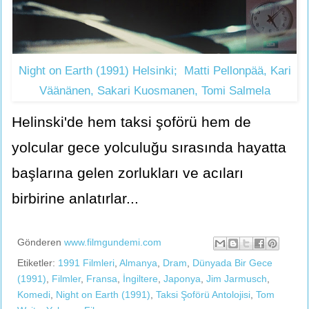
Night on Earth (1991) Helsinki; Matti Pellonpää, Kari
Väänänen, Sakari Kuosmanen, Tomi Salmela
Helinski'de hem taksi şoförü hem de
yolcular gece yolculuğu sırasında hayatta
başlarına gelen zorlukları ve acıları
birbirine anlatırlar...
Gönderen
www.filmgundemi.com
Etiketler:
1991 Filmleri
,
Almanya
,
Dram
,
Dünyada Bir Gece
(1991)
,
Filmler
,
Fransa
,
İngiltere
,
Japonya
,
Jim Jarmusch
,
Komedi
,
Night on Earth (1991)
,
Taksi Şoförü Antolojisi
,
Tom