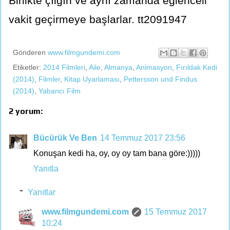
Birlikte çılgın ve aynı zamanda eğlenceli
vakit geçirmeye başlarlar. tt2091947
Gönderen
www.filmgundemi.com
Etiketler:
2014 Filmleri
,
Aile
,
Almanya
,
Animasyon
,
Fırıldak Kedi
(2014)
,
Filmler
,
Kitap Uyarlaması
,
Pettersson und Findus
(2014)
,
Yabancı Film
2 yorum:
Bücürük Ve Ben
14 Temmuz 2017 23:56
Konuşan kedi ha, oy, oy oy tam bana göre:)))))
Yanıtla
Yanıtlar
www.filmgundemi.com
15 Temmuz 2017
10:24