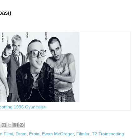
bası)
potting 1996 Oyuncuları
 Filmi
,
Dram
,
Eroin
,
Ewan McGregor
,
Filmler
,
T2 Trainspotting