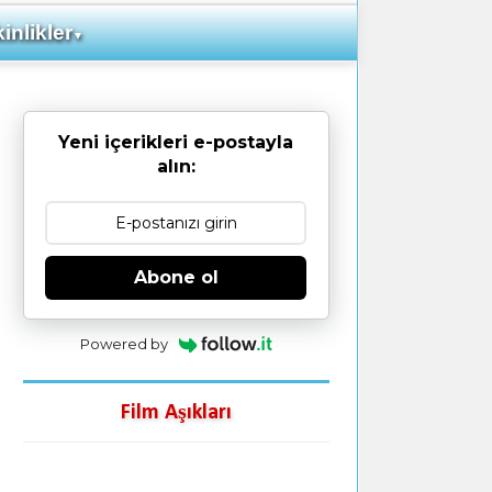
inlikler
▼
Yeni içerikleri e-postayla
alın:
Abone ol
Powered by
Film Aşıkları