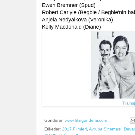
Ewen Bremner (Spud)
Robert Carlyle (Begbie / Begbie'nin ba
Anjela Nedyalkova (Veronika)
Kelly Macdonald (Diane)
Trains
Gönderen
www.filmgundemi.com
Etiketler:
2017 Filmleri
,
Avrupa Sineması
,
Devam