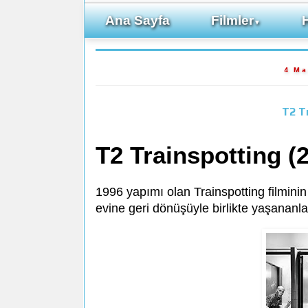
Ana Sayfa
Filmler
▼
4 Ma
T2 T
T2 Trainspotting (
1996 yapımı olan Trainspotting filmini
evine geri dönüşüyle birlikte yaşananla