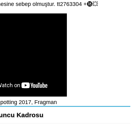
enmesine sebep olmuştur. tt2763304 +⓲💥
spotting 2017, Fragman
uncu Kadrosu