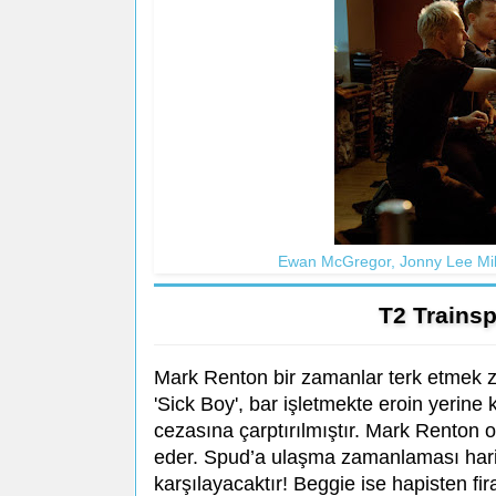
Ewan McGregor, Jonny Lee Mill
T2 Trains
Mark Renton bir zamanlar terk etmek z
'Sick Boy', bar işletmekte eroin yerine 
cezasına çarptırılmıştır. Mark Renton or
eder. Spud’a ulaşma zamanlaması hari
karşılayacaktır! Beggie ise hapisten f