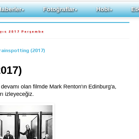
Haberler
Fotoğraflar
Hobi
Etk
▼
▼
▼
yıs 2017 Perşembe
rainspotting (2017)
2017)
n devamı olan filmde Mark Renton'ın Edinburg'a,
rı izleyeceğiz.