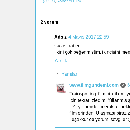
(2017)
,
Yabancı Film
2 yorum:
Adsız
4 Mayıs 2017 22:59
Güzel haber.
İlkini çok beğenmiştim, ikincisini me
Yanıtla
Yanıtlar
www.filmgundemi.com
6
Trainspotting filminin ilkini 
için tekrar izledim. Yıllanmış 
T2 yi bende merakla bekli
filmlerinden. Ulaşması biraz z
Teşekkür ediyorum, sevgiler :