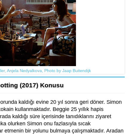
er, Anjela Nedyalkova, Photo by Jaap Buitendijk
potting (2017) Konusu
orunda kaldığı evine 20 yıl sonra geri döner. Simon
kokain kullanmaktadır. Beggie 25 yıllık hapis
ada kaldığı süre içerisinde tanıdıklarını ziyaret
ka olurken Simon onu fazlasıyla sıcak
irar etmenin bir yolunu bulmaya çalışmaktadır. Aradan