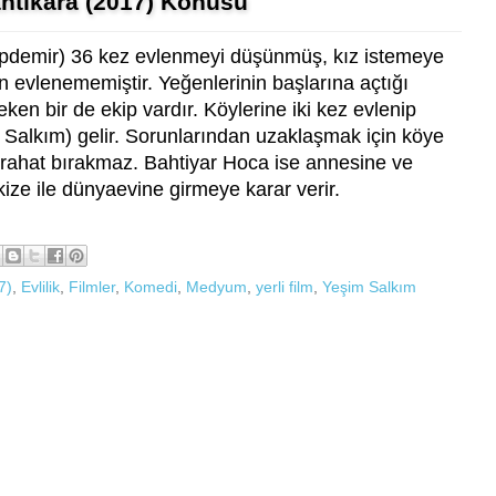
ahtıkara (2017) Konusu
pdemir) 36 kez evlenmeyi düşünmüş, kız istemeye
n evlenememiştir. Yeğenlerinin başlarına açtığı
ken bir de ekip vardır. Köylerine iki kez evlenip
 Salkım) gelir. Sorunlarından uzaklaşmak için köye
i rahat bırakmaz. Bahtiyar Hoca ise annesine ve
ize ile dünyaevine girmeye karar verir.
7)
,
Evlilik
,
Filmler
,
Komedi
,
Medyum
,
yerli film
,
Yeşim Salkım