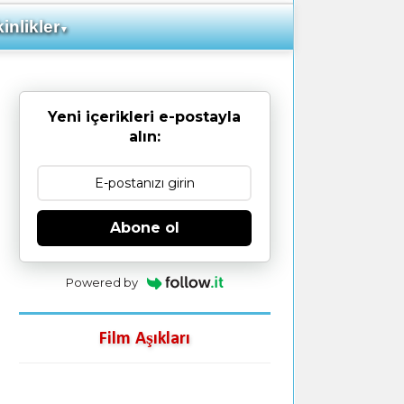
inlikler
▼
Yeni içerikleri e-postayla
alın:
Abone ol
Powered by
Film Aşıkları