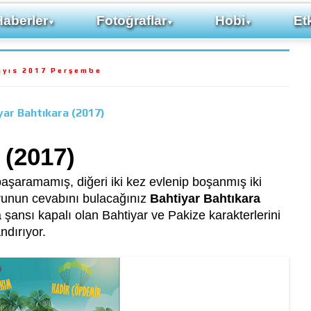
Haberler
Fotoğraflar
Hobi
Etk
▼
▼
▼
ayıs 2017 Perşembe
yar Bahtıkara (2017)
 (2017)
aşaramamış, diğeri iki kez evlenip boşanmış iki
runun cevabını bulacağınız
Bahtiyar Bahtıkara
na şansı kapalı olan Bahtiyar ve Pakize karakterlerini
dırıyor.