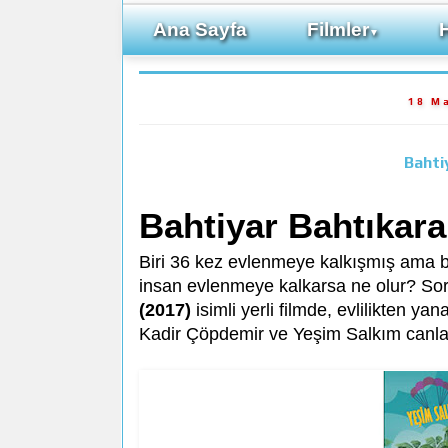
Ana Sayfa
Filmler
▼
18 M
Bahti
Bahtiyar Bahtıkara
Biri 36 kez evlenmeye kalkışmış ama b
insan evlenmeye kalkarsa ne olur? So
(2017)
isimli yerli filmde, evlilikten ya
Kadir Çöpdemir ve Yeşim Salkım canlan