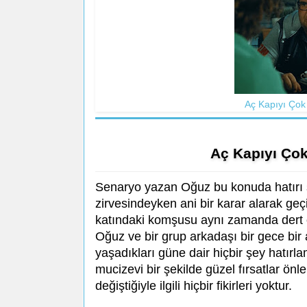
Aç Kapıyı Çok
Aç Kapıyı Ço
Senaryo yazan Oğuz bu konuda hatırı sa
zirvesindeyken ani bir karar alarak geçi
katındaki komşusu aynı zamanda dert or
Oğuz ve bir grup arkadaşı bir gece bir 
yaşadıkları güne dair hiçbir şey hatır
mucizevi bir şekilde güzel fırsatlar ön
değiştiğiyle ilgili hiçbir fikirleri yoktur.