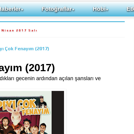
Haberler
Fotoğraflar
Hobi
Etk
▼
▼
▼
 Nisan 2017 Salı
yı Çok Fenayım (2017)
ayım (2017)
dıkları gecenin ardından açılan şansları ve