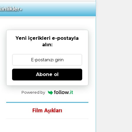
inlikler
▼
Yeni içerikleri e-postayla
alın:
Abone ol
Powered by
Film Aşıkları