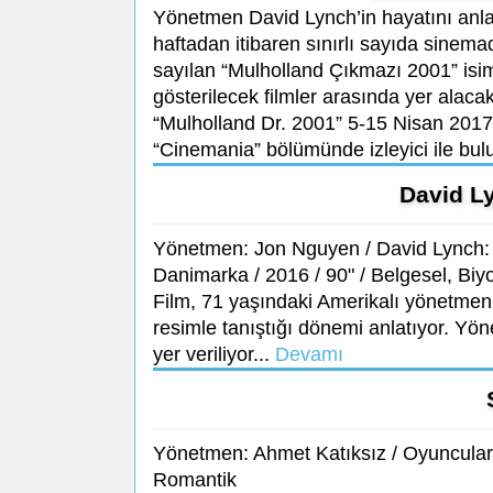
Yönetmen David Lynch’in hayatını anla
haftadan itibaren sınırlı sayıda sinema
sayılan “Mulholland Çıkmazı 2001” isiml
gösterilecek filmler arasında yer alaca
“Mulholland Dr. 2001” 5-15 Nisan 2017 t
“Cinemania” bölümünde izleyici ile bul
David L
Yönetmen: Jon Nguyen / David Lynch: T
Danimarka / 2016 / 90" / Belgesel, Biyo
Film, 71 yaşındaki Amerikalı yönetmen 
resimle tanıştığı dönemi anlatıyor. Yöne
yer veriliyor...
Devamı
Yönetmen: Ahmet Katıksız / Oyuncular: 
Romantik