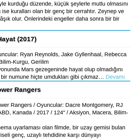
yle kurduğu düzende, küçük şeylerle mutlu olmasını
 ise kuralları olan bir genç bir cerrahtır. Zeynep ve
âşık olur. Önlerindeki engeller daha sonra bir bir
Hayat (2017)
yuncular: Ryan Reynolds, Jake Gyllenhaal, Rebecca
Bilim-Kurgu, Gerilim
asyonunda Mars gezegeninde hayat olup olmadığını
n bir numune hiçte umdukları gibi çıkmaz…
Devamı
ower Rangers
ower Rangers / Oyuncular: Dacre Montgomery, RJ
ABD, Kanada / 2017 / 124" / Aksiyon, Macera, Bilim-
sinema uyarlaması olan filmde, bir uzay gemisi bulan
liseli genç, uzaylı tehdidine karşı dünyayı