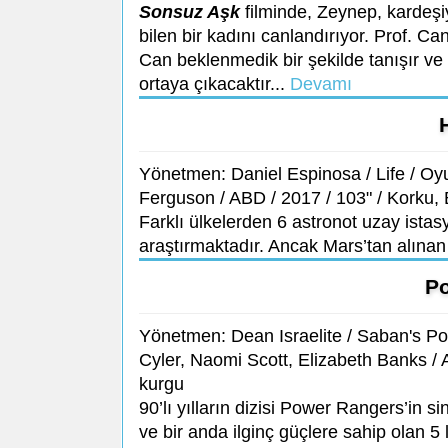
Sonsuz Aşk
filminde, Zeynep, kardeşi
bilen bir kadını canlandırıyor. Prof. Can
Can beklenmedik bir şekilde tanışır ve 
ortaya çıkacaktır...
Devamı
Yönetmen: Daniel Espinosa / Life / O
Ferguson / ABD / 2017 / 103" / Korku, 
Farklı ülkelerden 6 astronot uzay ist
araştırmaktadır. Ancak Mars’tan alına
P
Yönetmen: Dean Israelite / Saban's P
Cyler, Naomi Scott, Elizabeth Banks / 
kurgu
90’lı yılların dizisi Power Rangers’in 
ve bir anda ilginç güçlere sahip olan 5 