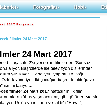
Haberler
Fotoğraflar
Hobi
Etk
▼
▼
▼
art 2017 Perşembe
ecek Filmler 24 Mart 2017
lmler 24 Mart 2017
le buluşacak. 2’si yerli olan filmlerden “Sonsuz
nu alıyor. Başrollerde ise televizyon dizilerinden
rım yer alıyor... İkinci yerli yapımı ise Doğu
Öztürk yönetiyor. İki çocuğun başrolde olduğu ve
 ismini taşıyor...
ecek filmler 24 Mart 2017
haftasının ilk filmi,
tronotlara kâbus yaşatacakmış gibi görünen Marslı
latıyor. Ünlü oyuncuların yer aldığı “Hayat”,