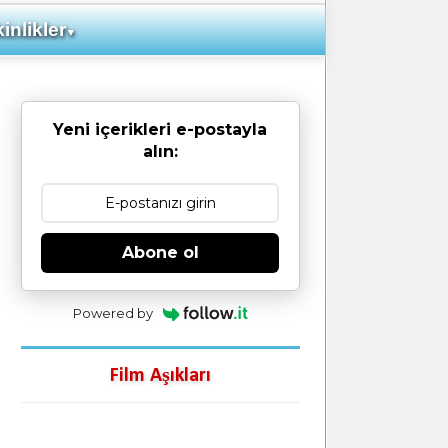
inlikler
▼
Yeni içerikleri e-postayla
alın:
Abone ol
Powered by
Film Aşıkları