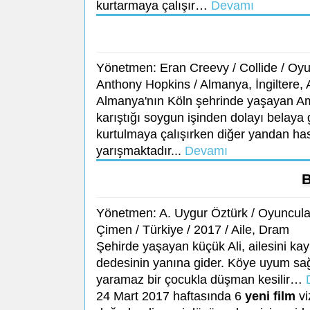
kurtarmaya çalışır…
Devamı
Yönetmen: Eran Creevy / Collide / Oyun
Anthony Hopkins / Almanya, İngiltere, 
Almanya'nın Köln şehrinde yaşayan Ame
karıştığı soygun işinden dolayı belaya
kurtulmaya çalışırken diğer yandan has
yarışmaktadır...
Devamı
B
Yönetmen: A. Uygur Öztürk / Oyuncul
Çimen / Türkiye / 2017 / Aile, Dram
Şehirde yaşayan küçük Ali, ailesini k
dedesinin yanına gider. Köye uyum sağ
yaramaz bir çocukla düşman kesilir…
24 Mart 2017 haftasında 6
yeni film
vi