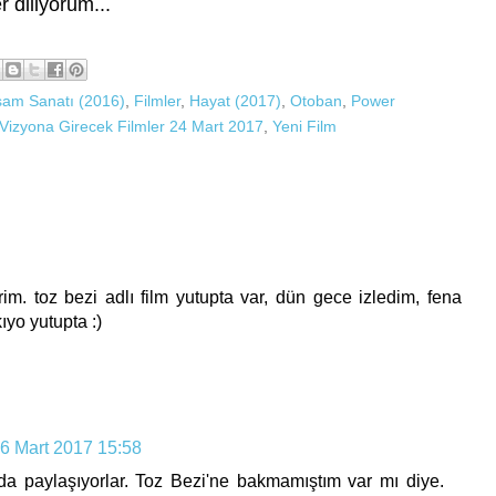
 diliyorum...
şam Sanatı (2016)
,
Filmler
,
Hayat (2017)
,
Otoban
,
Power
Vizyona Girecek Filmler 24 Mart 2017
,
Yeni Film
erim. toz bezi adlı film yutupta var, dün gece izledim, fena
kıyo yutupta :)
6 Mart 2017 15:58
'da paylaşıyorlar. Toz Bezi'ne bakmamıştım var mı diye.