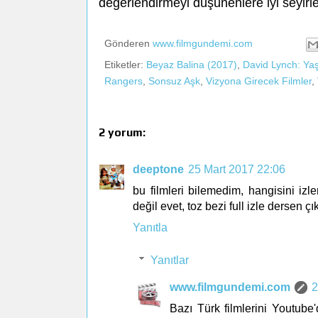
değerlendirmeyi düşünenlere iyi seyirler
Gönderen
www.filmgundemi.com
Etiketler:
Beyaz Balina (2017)
,
David Lynch: Ya
Rangers
,
Sonsuz Aşk
,
Vizyona Girecek Filmler
,
2 yorum:
deeptone
25 Mart 2017 22:06
bu filmleri bilemedim, hangisini izl
değil evet, toz bezi full izle dersen çı
Yanıtla
Yanıtlar
www.filmgundemi.com
2
Bazı Türk filmlerini Youtube