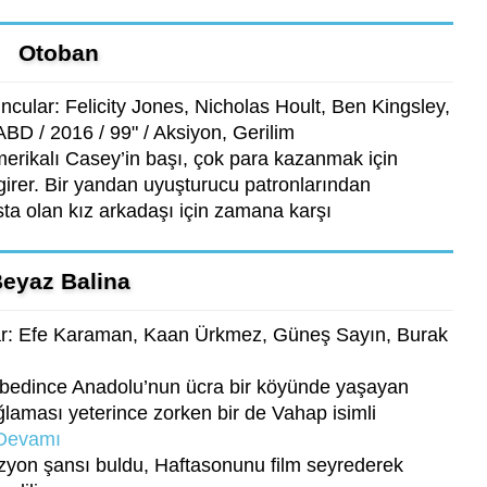
Otoban
cular: Felicity Jones, Nicholas Hoult, Ben Kingsley,
ABD / 2016 / 99" / Aksiyon, Gerilim
rikalı Casey’in başı, çok para kazanmak için
 girer. Bir yandan uyuşturucu patronlarından
ta olan kız arkadaşı için zamana karşı
eyaz Balina
ar: Efe Karaman, Kaan Ürkmez, Güneş Sayın, Burak
aybedince Anadolu’nun ücra bir köyünde yaşayan
laması yeterince zorken bir de Vahap isimli
Devamı
zyon şansı buldu, Haftasonunu film seyrederek