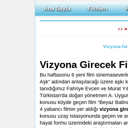
Ana Sayfa
Filmler
▼
23 M
Vizyona Gir
Vizyona Girecek Fi
Bu haftasonu 6 yeni film sinemaseverler
Aşk” adından anlaşılacağı üzere aşkı ko
tanıdığımız Fahriye Evcen ve Murat Yıldı
Türkistan'da doğan yönetmen A. Uygur 
konusu köyde geçen film “Beyaz Balina”
4 yabancı filmin yer aldığı
vizyona gir
konusu uzay istasyonunda geçen ve as
hayat formu üzerindeki araştırmaları an