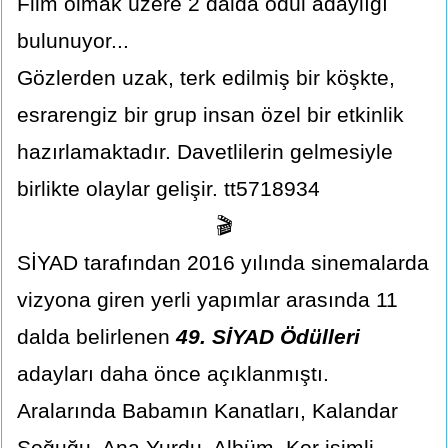
Film olmak üzere 2 dalda ödül adaylığı
bulunuyor...
Gözlerden uzak, terk edilmiş bir köşkte,
esrarengiz bir grup insan özel bir etkinlik
hazırlamaktadır. Davetlilerin gelmesiyle
birlikte olaylar gelişir. tt5718934
🎬
SİYAD tarafından 2016 yılında sinemalarda
vizyona giren yerli yapımlar arasında 11
dalda belirlenen
49. SİYAD Ödülleri
adayları daha önce açıklanmıştı.
Aralarında Babamın Kanatları, Kalandar
Soğuğu, Ana Yurdu, Albüm, Kor isimli