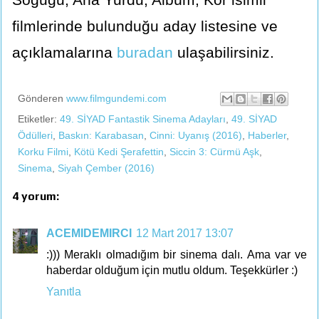
filmlerinde bulunduğu aday listesine ve
açıklamalarına
buradan
ulaşabilirsiniz.
Gönderen
www.filmgundemi.com
Etiketler:
49. SİYAD Fantastik Sinema Adayları
,
49. SİYAD
Ödülleri
,
Baskın: Karabasan
,
Cinni: Uyanış (2016)
,
Haberler
,
Korku Filmi
,
Kötü Kedi Şerafettin
,
Siccin 3: Cürmü Aşk
,
Sinema
,
Siyah Çember (2016)
4 yorum:
ACEMIDEMIRCI
12 Mart 2017 13:07
:))) Meraklı olmadığım bir sinema dalı. Ama var ve
haberdar olduğum için mutlu oldum. Teşekkürler :)
Yanıtla