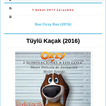
n
1 Şubat 2017 Çarşamba
ü
Run Ozzy Run (2016)
Tüylü Kaçak (2016)