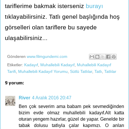
tariflerime bakmak isterseniz
burayı
tıklayabilirsiniz. Tatlı genel başlığında hoş
görselleri olan tariflere bu sayede
ulaşabilirsiniz...
Gönderen
www.filmgundemi.com
Etiketler:
Kadayıf
,
Muhallebili Kadayıf
,
Muhallebili Kadayıf
Tarifi
,
Muhallebili Kadayıf Yorumu
,
Sütlü Tatlılar
,
Tatlı
,
Tatlılar
9 yorum:
River
4 Aralık 2016 20:47
Ben çok severim ama babam pek sevmediğinden
bizim evde olmaz muhallebili kadayıf.Alt katta
oturan yengem hazırlar, güzel de yapar. Genelde bir
tabak dolusu tatlıyla çalar kapımızı. O anları