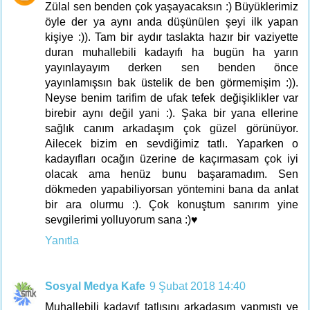
Zülal sen benden çok yaşayacaksın :) Büyüklerimiz
öyle der ya aynı anda düşünülen şeyi ilk yapan
kişiye :)). Tam bir aydır taslakta hazır bir vaziyette
duran muhallebili kadayıfı ha bugün ha yarın
yayınlayayım derken sen benden önce
yayınlamışsın bak üstelik de ben görmemişim :)).
Neyse benim tarifim de ufak tefek değişiklikler var
birebir aynı değil yani :). Şaka bir yana ellerine
sağlık canım arkadaşım çok güzel görünüyor.
Ailecek bizim en sevdiğimiz tatlı. Yaparken o
kadayıfları ocağın üzerine de kaçırmasam çok iyi
olacak ama henüz bunu başaramadım. Sen
dökmeden yapabiliyorsan yöntemini bana da anlat
bir ara olurmu :). Çok konuştum sanırım yine
sevgilerimi yolluyorum sana :)♥
Yanıtla
Sosyal Medya Kafe
9 Şubat 2018 14:40
Muhallebili kadayıf tatlısını arkadaşım yapmıştı ve