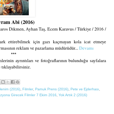
yram Abi (2016)
ros Dikmen, Ayhan Taş, Ecem Karavus / Türkiye / 2016 /
ark ettirebilmek için gazı kaçmayan kola icat etmeye
 firmasının reklam ve pazarlama müdürüdür...
Devamı
***
mlerinin ayrıntıları ve fotoğraflarının bulunduğu sayfalara
ıklayabilirsiniz.
Benim (2016)
,
Filmler
,
Pamuk Prens (2016)
,
Pete ve Ejderhası
,
izyona Girecek Filmler 7 Ekim 2016
,
Yok Artık 2 (2016)