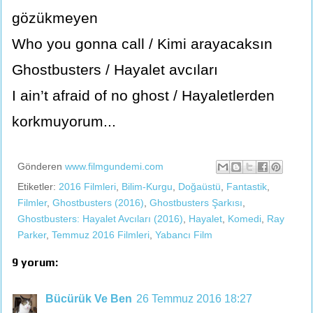
gözükmeyen
Who you gonna call / Kimi arayacaksın
Ghostbusters / Hayalet avcıları
I ain’t afraid of no ghost / Hayaletlerden
korkmuyorum...
Gönderen
www.filmgundemi.com
Etiketler:
2016 Filmleri
,
Bilim-Kurgu
,
Doğaüstü
,
Fantastik
,
Filmler
,
Ghostbusters (2016)
,
Ghostbusters Şarkısı
,
Ghostbusters: Hayalet Avcıları (2016)
,
Hayalet
,
Komedi
,
Ray
Parker
,
Temmuz 2016 Filmleri
,
Yabancı Film
9 yorum:
Bücürük Ve Ben
26 Temmuz 2016 18:27