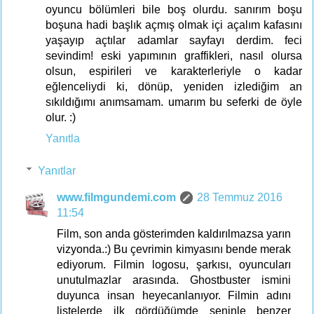
oyuncu bölümleri bile boş olurdu. sanırım boşu
boşuna hadi başlık açmış olmak içi açalım kafasını
yaşayıp açtılar adamlar sayfayı derdim. feci
sevindim! eski yapımının graffikleri, nasıl olursa
olsun, espirileri ve karakterleriyle o kadar
eğlenceliydi ki, dönüp, yeniden izlediğim an
sıkıldığımı anımsamam. umarım bu seferki de öyle
olur. :)
Yanıtla
Yanıtlar
www.filmgundemi.com
28 Temmuz 2016
11:54
Film, son anda gösterimden kaldırılmazsa yarın
vizyonda.:) Bu çevrimin kimyasını bende merak
ediyorum. Filmin logosu, şarkısı, oyuncuları
unutulmazlar arasında. Ghostbuster ismini
duyunca insan heyecanlanıyor. Filmin adını
listelerde ilk gördüğümde seninle benzer