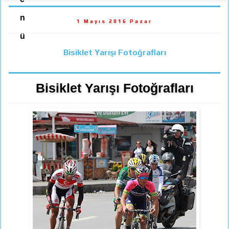
n
1 Mayıs 2016 Pazar
ü
Bisiklet Yarışı Fotoğrafları
Bisiklet Yarışı Fotoğrafları