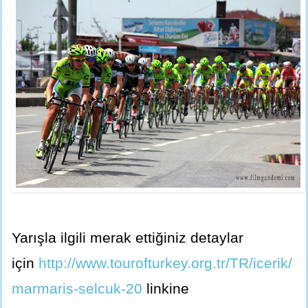
Yarışla ilgili merak ettiğiniz detaylar
için
http://www.tourofturkey.org.tr/TR/icerik/
marmaris-selcuk-20
linkine