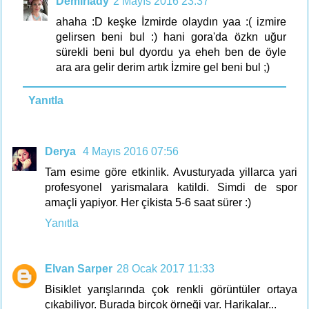
Demirlady
2 Mayıs 2016 23:37
ahaha :D keşke İzmirde olaydın yaa :( izmire
gelirsen beni bul :) hani gora'da özkn uğur
sürekli beni bul dyordu ya eheh ben de öyle
ara ara gelir derim artık İzmire gel beni bul ;)
Yanıtla
Derya
4 Mayıs 2016 07:56
Tam esime göre etkinlik. Avusturyada yillarca yari
profesyonel yarismalara katildi. Simdi de spor
amaçli yapiyor. Her çikista 5-6 saat sürer :)
Yanıtla
Elvan Sarper
28 Ocak 2017 11:33
Bisiklet yarışlarında çok renkli görüntüler ortaya
çıkabiliyor. Burada birçok örneği var. Harikalar...