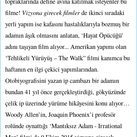
topraklarında define avına katılmak isteyenler bu
filme!
Vizyona girecek filmler
de ikinci sıradaki
yerli yapım ise kafasını hastalıklarıyla bozmuş bir
adamın âşık olmasını anlatan, ‘Hayat Öpücüğü’
adını taşıyan film alıyor... Amerikan yapımı olan
‘Tehlikeli Yürüyüş – The Walk” filmi kanımca bu
haftanın en ilgi çekici yapımlarından.
Otobiyografisini yazan ip cambazı bir adamın
bundan 41 yıl önce gerçekleştirdiği, gökyüzünde
çelik ip üzerinde yürüme hikâyesini konu alıyor…
Woody Allen’in, Joaquin Phoenix’i profesör
rolünde oynattığı ‘Mantıksız Adam - Irrational
Man’ filmi de 9 Ekim 2015 vizyona girecek