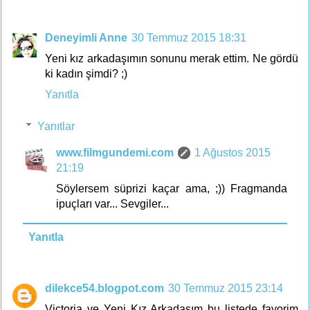
Deneyimli Anne
30 Temmuz 2015 18:31
Yeni kız arkadaşımın sonunu merak ettim. Ne gördü
ki kadın şimdi? ;)
Yanıtla
Yanıtlar
www.filmgundemi.com
1 Ağustos 2015
21:19
Söylersem süprizi kaçar ama, ;)) Fragmanda
ipuçları var... Sevgiler...
Yanıtla
dilekce54.blogpot.com
30 Temmuz 2015 23:14
Victoria ve Yeni Kız Arkadaşım bu listede favorim