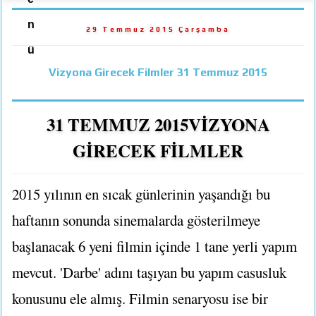
n
29 Temmuz 2015 Çarşamba
ü
Vizyona Girecek Filmler 31 Temmuz 2015
31 TEMMUZ 2015VİZYONA
GİRECEK FİLMLER
2015 yılının en sıcak günlerinin yaşandığı bu
haftanın sonunda sinemalarda gösterilmeye
başlanacak 6 yeni filmin içinde 1 tane yerli yapım
mevcut. 'Darbe' adını taşıyan bu yapım casusluk
konusunu ele almış. Filmin senaryosu ise bir