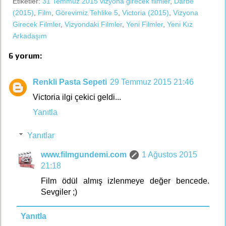
Etiketler:
31 Temmuz 2015 vizyona girecek filmler
,
Darbe
(2015)
,
Film
,
Görevimiz Tehlike 5
,
Victoria (2015)
,
Vizyona
Girecek Filmler
,
Vizyondaki Filmler
,
Yeni Filmler
,
Yeni Kız
Arkadaşım
6 yorum:
Renkli Pasta Sepeti
29 Temmuz 2015 21:46
Victoria ilgi çekici geldi...
Yanıtla
Yanıtlar
www.filmgundemi.com
1 Ağustos 2015
21:18
Film ödül almış izlenmeye değer bencede.
Sevgiler ;)
Yanıtla