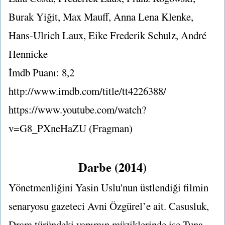
Burak Yiğit, Max Mauff, Anna Lena Klenke,
Hans-Ulrich Laux, Eike Frederik Schulz, André
Hennicke
İmdb Puanı: 8,2
http://www.imdb.com/title/tt4226388/
https://www.youtube.com/watch?
v=G8_PXneHaZU (Fragman)
Darbe (2014)
Yönetmenliğini Yasin Uslu'nun üstlendiği filmin
senaryosu gazeteci Avni Özgürel’e ait. Casusluk,
Dram türündeki yapımın müziklerinde ise Tuna