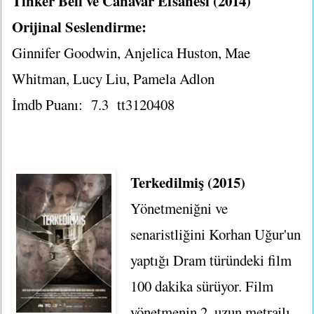
Tinker Bell ve Canavar Efsanesi (2014)
Orijinal Seslendirme:
Ginnifer Goodwin, Anjelica Huston, Mae
Whitman, Lucy Liu, Pamela Adlon
İmdb Puanı: 7.3
tt3120408
Terkedilmiş (2015)
Yönetmeniğni ve
senaristliğini Korhan Uğur'un
yaptığı Dram türündeki film
100 dakika sürüyor. Film
yönetmenin 2. uzun metrajlı