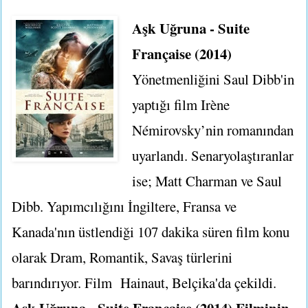
Aşk Uğruna - Suite
Française (2014)
Yönetmenliğini Saul Dibb'in
yaptığı film Irène
Némirovsky’nin romanından
uyarlandı. Senaryolaştıranlar
ise; Matt Charman ve Saul
Dibb. Yapımcılığını İngiltere, Fransa ve
Kanada'nın üstlendiği 107 dakika süren film konu
olarak Dram, Romantik, Savaş türlerini
barındırıyor. Film Hainaut, Belçika'da çekildi.
Aşk Uğruna - Suite Française (2014) Filminin