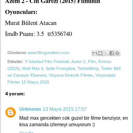
Azem 2 - Cin Garezi (2015) Filminin
Oyuncuları:
Murat Bülent Atacan
İmdb Puanı: 3.5 tt5356740
Gönderen
www.filmgundemi.com
Etiketler:
!f İstanbul Film Festivali
,
Azem 2
,
Film
,
Kırmızı
(2015)
,
Mad Max 4
,
Suite Française
,
Terkedilmiş
,
Tinker Bell
ve Canavar Efsanesi
,
Vizyona Girecek Filmler
,
Vizyondaki
Filmler 15 Mayıs 2015
4 yorum:
Unknown
13 Mayıs 2015 17:57
Mad max gercekten cok guzel bir filme benziyor, en
kisa zamanda izlemeyi umuyorum :)