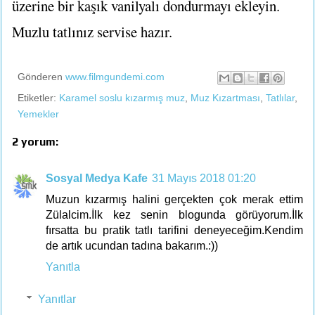
üzerine bir kaşık vanilyalı dondurmayı ekleyin.
Muzlu tatlınız servise hazır.
Gönderen
www.filmgundemi.com
Etiketler:
Karamel soslu kızarmış muz
,
Muz Kızartması
,
Tatlılar
,
Yemekler
2 yorum:
Sosyal Medya Kafe
31 Mayıs 2018 01:20
Muzun kızarmış halini gerçekten çok merak ettim
Zülalcim.İlk kez senin blogunda görüyorum.İlk
fırsatta bu pratik tatlı tarifini deneyeceğim.Kendim
de artık ucundan tadına bakarım.:))
Yanıtla
Yanıtlar