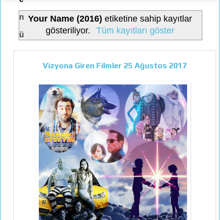
n
Your Name (2016)
etiketine sahip kayıtlar
gösteriliyor.
Tüm kayıtları göster
ü
Vizyona Giren Filmler 25 Ağustos 2017