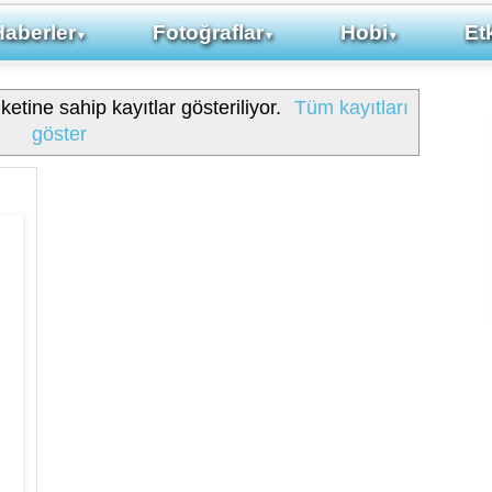
Haberler
Fotoğraflar
Hobi
Etk
▼
▼
▼
ketine sahip kayıtlar gösteriliyor.
Tüm kayıtları
göster