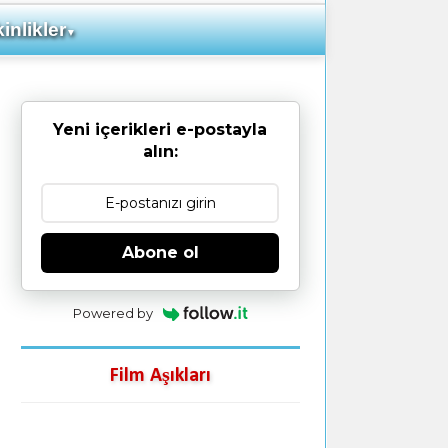
inlikler
▼
Yeni içerikleri e-postayla
alın:
Abone ol
Powered by
Film Aşıkları