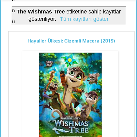
n
The Wishmas Tree
etiketine sahip kayıtlar
gösteriliyor.
Tüm kayıtları göster
ü
Hayaller Ülkesi: Gizemli Macera (2019)