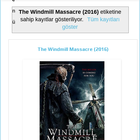
n
The Windmill Massacre (2016)
etiketine
sahip kayıtlar gösteriliyor.
Tüm kayıtları
ü
göster
The Windmill Massacre (2016)