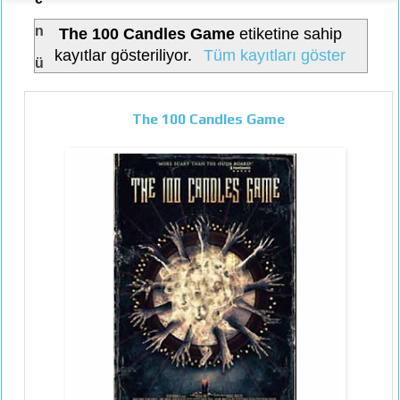
n
The 100 Candles Game
etiketine sahip
kayıtlar gösteriliyor.
Tüm kayıtları göster
ü
The 100 Candles Game