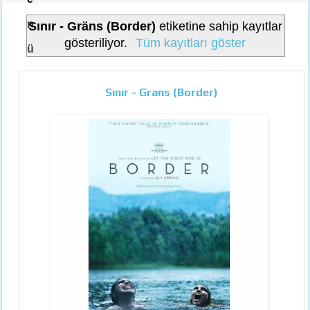
n
Sınır - Gräns (Border)
etiketine sahip kayıtlar
gösteriliyor.
Tüm kayıtları göster
ü
Sınır - Grans (Border)