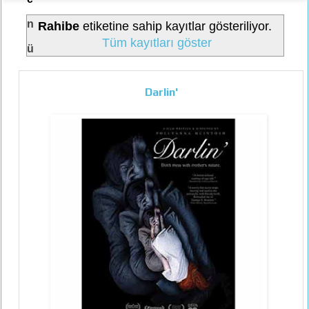
n
Rahibe
etiketine sahip kayıtlar gösteriliyor.
Tüm kayıtları göster
ü
Darlin'